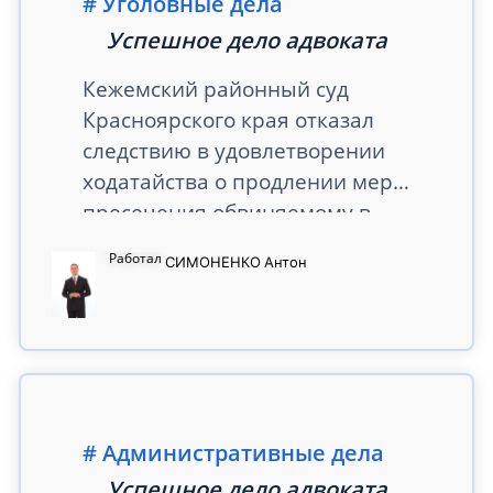
Уголовные дела
Успешное дело адвоката
Кежемский районный суд
Красноярского края отказал
следствию в удовлетворении
ходатайства о продлении меры
пресечения обвиняемому в
виде домашнего ареста по ч. 3
Работал
СИМОНЕНКО
Антон
ст.260 и ч. 2 ст. 285 УК РФ.
Ранее по данному делу
следователю также было
отказано в продлении меры
пресечения в виде
заключения под стражу и была
Административные дела
избрана мера пресечения в
виде домашнего ареста. В
Успешное дело адвоката