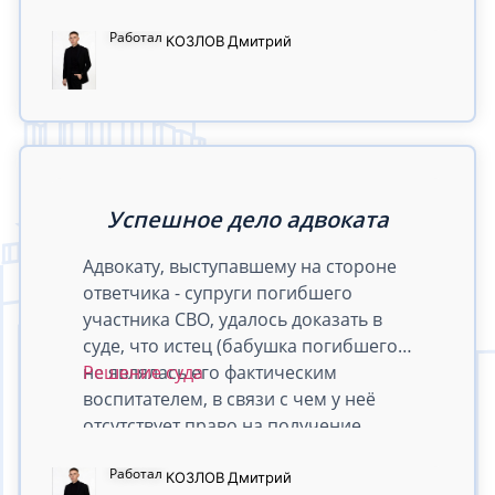
ПДД, повлёкшее по неосторожности
Работал
причинение тяжкого вреда
КОЗЛОВ
Дмитрий
здоровью) в связи с отсутствием
состава преступления.
Успешное дело адвоката
Адвокату, выступавшему на стороне
ответчика - супруги погибшего
участника СВО, удалось доказать в
суде, что истец (бабушка погибшего)
не являлась его фактическим
Решение суда
воспитателем, в связи с чем у неё
отсутствует право на получение
страховой выплаты.
Работал
КОЗЛОВ
Дмитрий