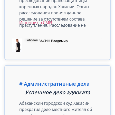
преследование правозащитницы
коренных народов Хакасии. Орган
расследования принял данное
решение за отсутствием состава
Источник в СМИ
преступления. Расследование не
установило в опубликованном
сообщении экстремистского мотива.
Работал
ВАСИН
Владимир
Так, именно из-за данного
сообщения в отношении
правозащитницы было возбуждено
уголовное дело по части 2 статьи 280
УК РФ (публичные призывы к
осуществлению экстремистской
деятельности с использованием
Административные дела
интернета).
Успешное дело адвоката
Абаканский городской суд Хакасии
прекратил дело местного жителя об