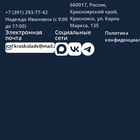
данных недопустима.
660017, Россия,
Красноярский край,
+7 (391) 293-77-42
Железнодорожный районный суд г.
Краснояск, ул. Карла
Надежда Ивановна (c 9:00
Красноярска отметил, что, заключив
Маркса, 135
до 17:00)
соглашение об оказании
Электронная
Социальные
Политика
юридической помощи, доверитель
почта
сети
конфиденциал
уже предоставил адвокату право
1kraskoladv@mail.ru
направлять в соответствующие
органы адвокатский запрос по
вопросам, необходимым для
оказания квалифицированной
юридической помощи.