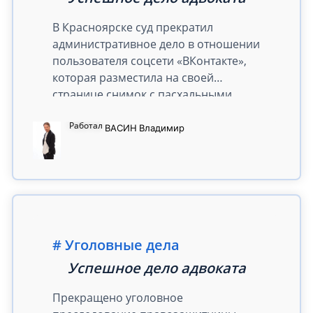
настоящее время
В Красноярске суд прекратил
обвиняемому избрана мера
административное дело в отношении
пресечения в виде запрета
пользователя соцсети «ВКонтакте»,
определенных действий.
которая разместила на своей
странице снимок с пасхальными
куличом и яйцами.
Работал
ВАСИН
Владимир
Уголовные дела
Успешное дело адвоката
Прекращено уголовное