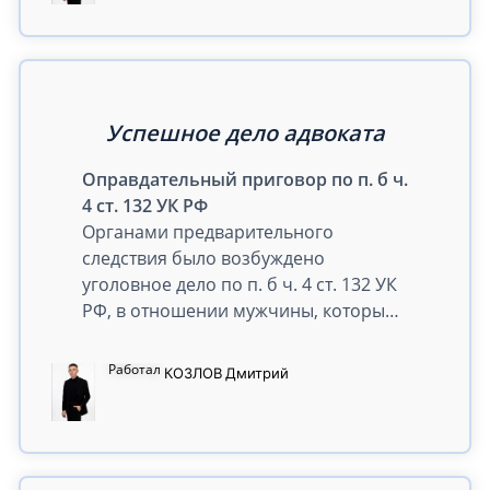
связи с примирением с
потерпевшей.
Успешное дело адвоката
Оправдательный приговор по п. б ч.
4 ст. 132 УК РФ
Органами предварительного
следствия было возбуждено
уголовное дело по п. б ч. 4 ст. 132 УК
РФ, в отношении мужчины, который
обнял на улице 8-летнюю девочку.
Поводом для возбуждения
Работал
КОЗЛОВ
Дмитрий
уголовного дела стало сообщение
женщины, проезжавшей мимо на
автомобиле, которой показалось, что
мужчина гладил девочку по груди.